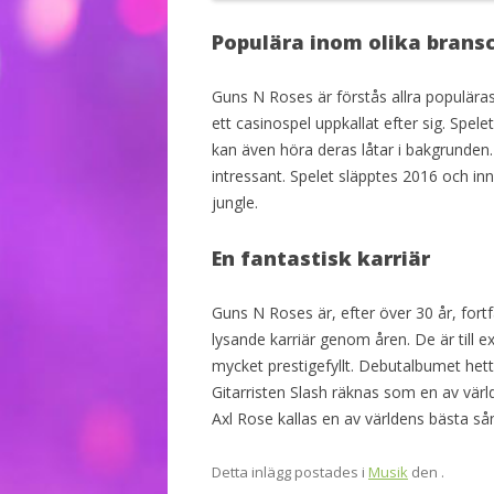
Populära inom olika brans
Guns N Roses är förstås allra populära
ett casinospel uppkallat efter sig. Spe
kan även höra deras låtar i bakgrunden
intressant. Spelet släpptes 2016 och in
jungle.
En fantastisk karriär
Guns N Roses är, efter över 30 år, fort
lysande karriär genom åren. De är till e
mycket prestigefyllt. Debutalbumet hett
Gitarristen Slash räknas som en av vär
Axl Rose kallas en av världens bästa så
Detta inlägg postades i
Musik
den
.