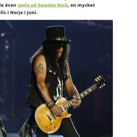
 de även
spela på Sweden Rock
, en mycket
s i Norje i juni.