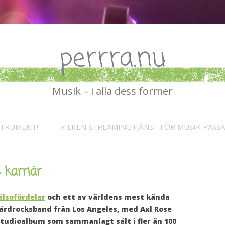
perrra.nu
Musik – i alla dess former
Hoppa till innehåll
STRUMENT!
VILKEN STREAMINGTJÄNST FÖR MUSIK PASSA
 karriär
lsofördelar
och ett av världens mest kända
hårdrocksband från Los Angeles, med Axl Rose
studioalbum som sammanlagt sålt i fler än 100