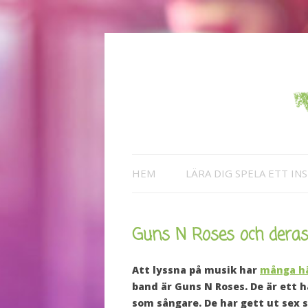
HEM
LÄRA DIG SPELA ETT IN
Guns N Roses och deras
Att lyssna på musik har
många hä
band är Guns N Roses. De är ett 
som sångare. De har gett ut sex 