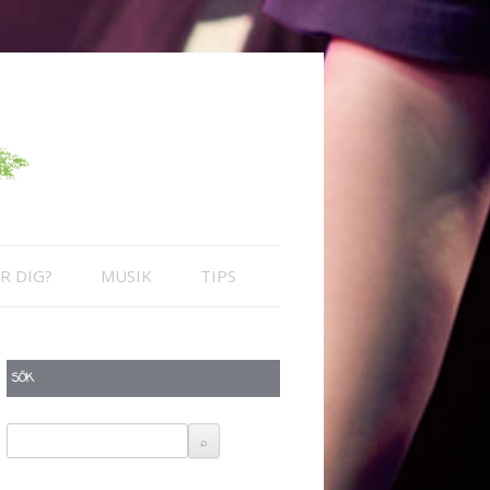
R DIG?
MUSIK
TIPS
SÖK