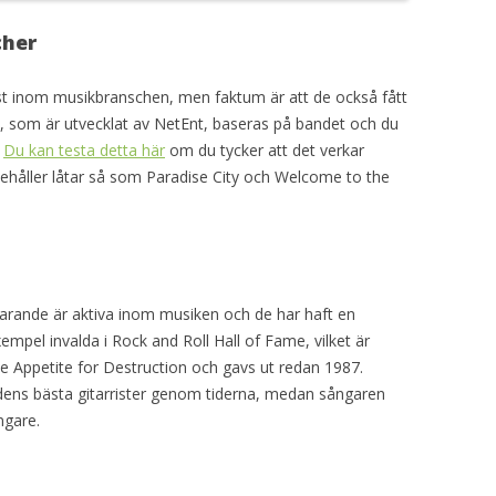
cher
st inom musikbranschen, men faktum är att de också fått
let, som är utvecklat av NetEnt, baseras på bandet och du
.
Du kan testa detta här
om du tycker att det verkar
nehåller låtar så som Paradise City och Welcome to the
farande är aktiva inom musiken och de har haft en
xempel invalda i Rock and Roll Hall of Fame, vilket är
e Appetite for Destruction och gavs ut redan 1987.
ldens bästa gitarrister genom tiderna, medan sångaren
ngare.