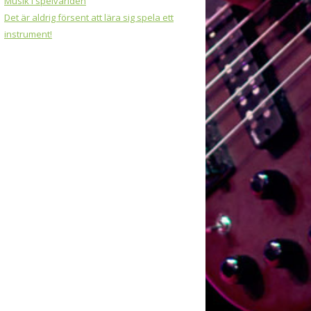
Musik i spelvärlden
Det är aldrig försent att lära sig spela ett
instrument!