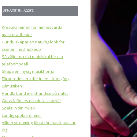
SENASTE INLÄGGEN
Kreativa teman för minnesvärda
maskeradfester
Hur du skapar en naturlig look för
scenen med makeup
Så väljer du rätt mobilskal för din
telefonmodell
Skapa en mysig musikhörna
Förberedelser inför julen – kör igång
julmusiken
Handla band merchandise på nätet
Guns N Roses och deras karriär
Spela in din musik
Lär dig spela trummor
Vilken streamingtjänst för musik passar
dig?